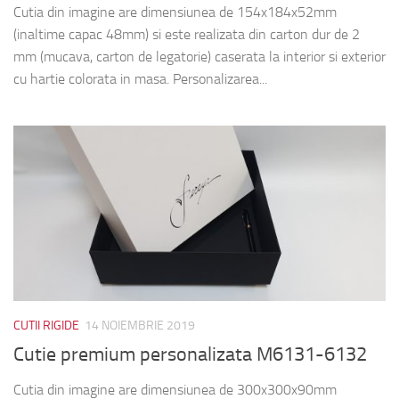
Cutia din imagine are dimensiunea de 154x184x52mm
(inaltime capac 48mm) si este realizata din carton dur de 2
mm (mucava, carton de legatorie) caserata la interior si exterior
cu hartie colorata in masa. Personalizarea...
CUTII RIGIDE
14 NOIEMBRIE 2019
Cutie premium personalizata M6131-6132
Cutia din imagine are dimensiunea de 300x300x90mm