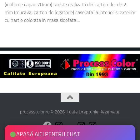
(inaltime capac 70mm) si este realizata din carton dur de 2
mm (mucava, carton de legatorie) caserata la interior si exterior
cu hartie colorata in masa sidefata....
processcolor.ro © 2026. Toate Drepturile Rezervate.
APASĂ AICI PENTRU CHAT