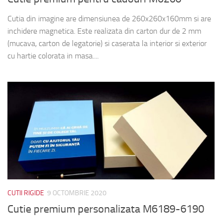
Cutia din imagine are dimensiunea de 260x260x160mm si are
inchidere magnetica. Este realizata din carton dur de 2 mm
(mucava, carton de legatorie) si caserata la interior si exterior
cu hartie colorata in masa....
CUTII RIGIDE
9 OCTOMBRIE 2020
Cutie premium personalizata M6189-6190