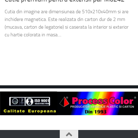
Cutia din imagine are dimensiunea de 510x210x40mm si are
inchidere magnetica. Este realizata din carton dur de 2 mm
(mucava, carton de legatorie) si caserata la interior si exterior
cu hartie colorata in masa....