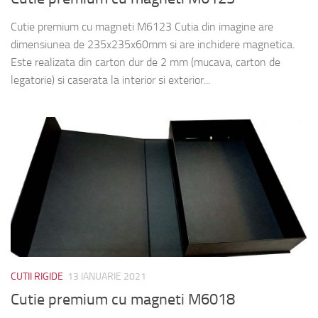
Cutie premium cu magneti M6123 Cutia din imagine are
dimensiunea de 235x235x60mm si are inchidere magnetica.
Este realizata din carton dur de 2 mm (mucava, carton de
legatorie) si caserata la interior si exterior...
CUTII RIGIDE
13 IANUARIE 2021
Cutie premium cu magneti M6018