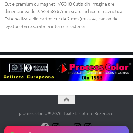
Cutie premium cu magneti M6018 Cutia din imagine are
dimensiunea de 228x358x67mm si are inchidere magnetica.
Este realizata din carton dur de 2 mm (mucava, carton de
legatorie) si caserata la interior si exterior...
processcolor.ro © 2026. Toate Drepturile Rezervate.