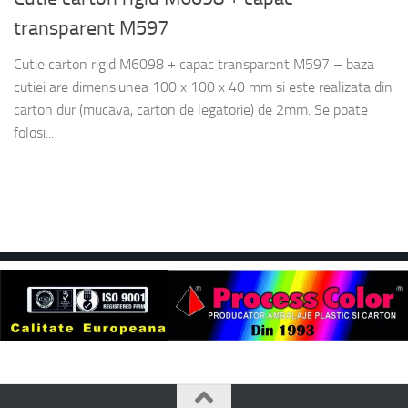
transparent M597
Cutie carton rigid M6098 + capac transparent M597 – baza
cutiei are dimensiunea 100 x 100 x 40 mm si este realizata din
carton dur (mucava, carton de legatorie) de 2mm. Se poate
folosi...