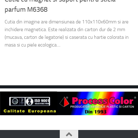
parfum M6368
Cutia din imagine are dimensiunea de 110x110x60mm si are
inchidere magnetica. Este realizata din carton dur de 2 mm
(mucava, carton de legatorie) si caserata cu hartie colorata in
masa si cu piele ecologica....