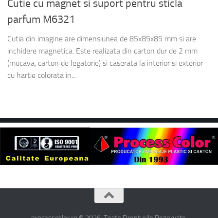
Cutie cu magnet si suport pentru sticla
parfum M6321
Cutia din imagine are dimensiunea de 85x85x85 mm si are
inchidere magnetica. Este realizata din carton dur de 2 mm
(mucava, carton de legatorie) si caserata la interior si exterior
cu hartie colorata in...
processcolor.ro © 2026. Toate Drepturile Rezervate.