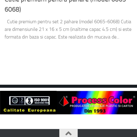
6068)
Cutie premium pentru set 2 pahare (model 6065-6068) Cutia
are dimensiunile 21 x 16 x 5 cm (inaltime capac 4.5 cm) si este
formata din baza si capac. Este realizata din mucava de...