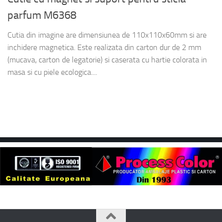
parfum M6368
Cutia din imagine are dimensiunea de 110x110x60mm si are
inchidere magnetica. Este realizata din carton dur de 2 mm
(mucava, carton de legatorie) si caserata cu hartie colorata in
masa si cu piele ecologica....