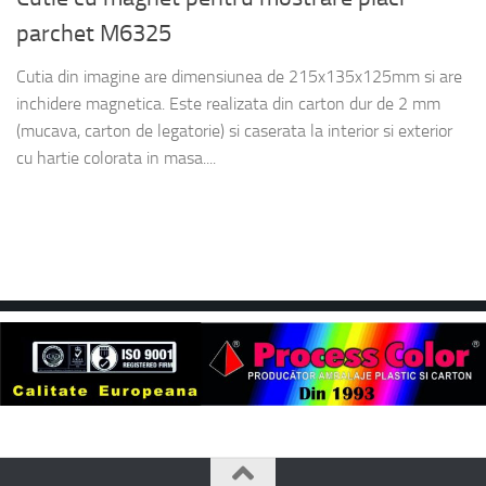
parchet M6325
Cutia din imagine are dimensiunea de 215x135x125mm si are
inchidere magnetica. Este realizata din carton dur de 2 mm
(mucava, carton de legatorie) si caserata la interior si exterior
cu hartie colorata in masa....