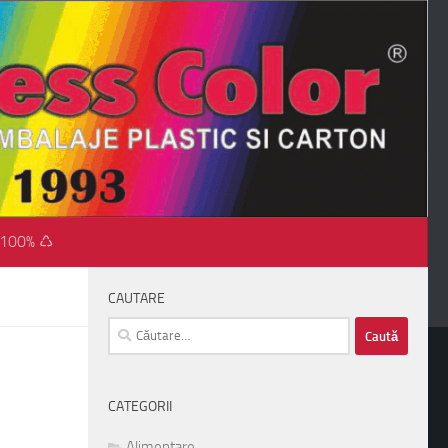
 100% ♺
CAUTARE
Caută
după:
CATEGORII
Alimentare