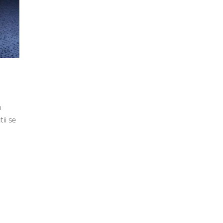
n
ii se