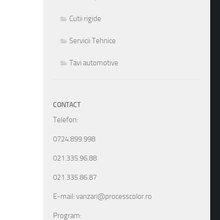
Cutii rigide
Servicii Tehnice
Tavi automotive
CONTACT
Telefon:
0724.899.998
021.335.96.88
021.335.86.87
E-mail: vanzari@processcolor.ro
Program: