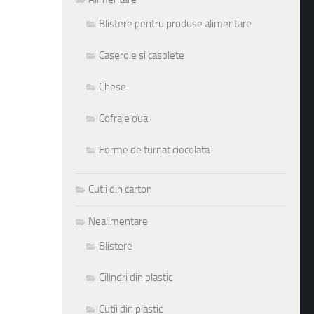
Blistere pentru produse alimentare
Caserole si casolete
Chese
Cofraje oua
Forme de turnat ciocolata
Cutii din carton
Nealimentare
Blistere
Cilindri din plastic
Cutii din plastic