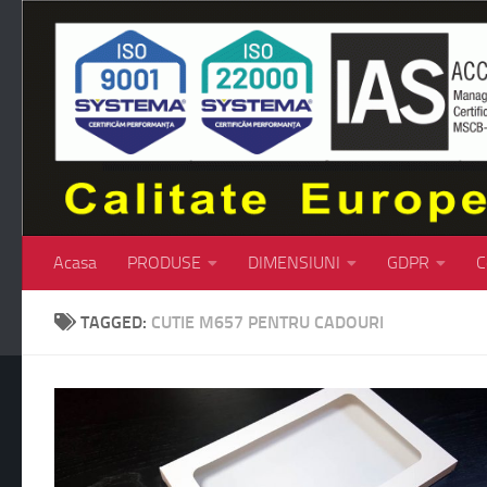
Skip to content
Acasa
PRODUSE
DIMENSIUNI
GDPR
C
TAGGED:
CUTIE M657 PENTRU CADOURI