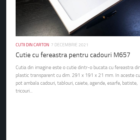
CUTII DIN CARTON
7 DECEMBRIE 2021
Cutie cu fereastra pentru cadouri M657
Cutia din imagine este o cutie dintr-o bucata cu fereastra di
plastic transparent cu dim. 291 x 191 x 21 mm. In aceste cut
pot ambala cadouri, tablouri, caiete, agende, esarfe, batiste,
tricouri...