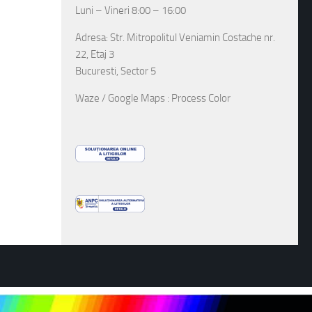
Luni – Vineri 8:00 – 16:00
Adresa: Str. Mitropolitul Veniamin Costache nr.
22, Etaj 3
Bucuresti, Sector 5
Waze / Google Maps : Process Color