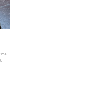
time
a,
n