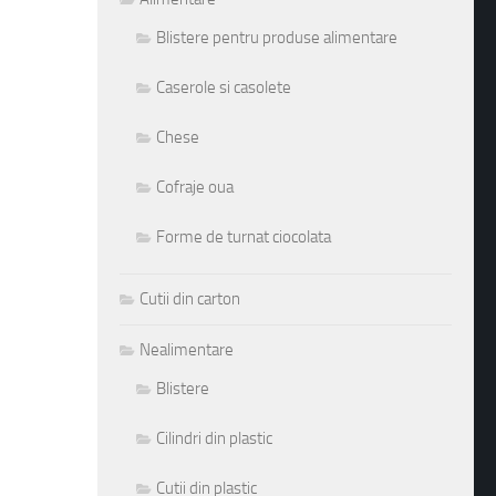
Blistere pentru produse alimentare
Caserole si casolete
Chese
Cofraje oua
Forme de turnat ciocolata
Cutii din carton
Nealimentare
Blistere
Cilindri din plastic
Cutii din plastic