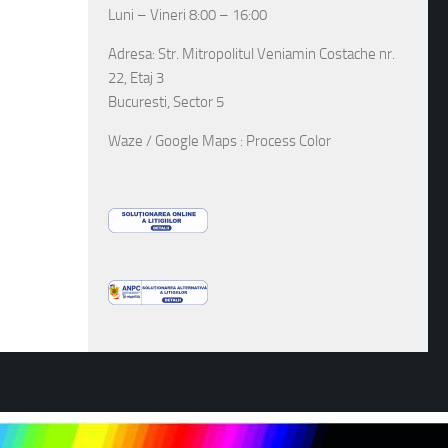
Luni – Vineri 8:00 – 16:00
Adresa: Str. Mitropolitul Veniamin Costache nr.
22, Etaj 3
Bucuresti, Sector 5
Waze / Google Maps : Process Color