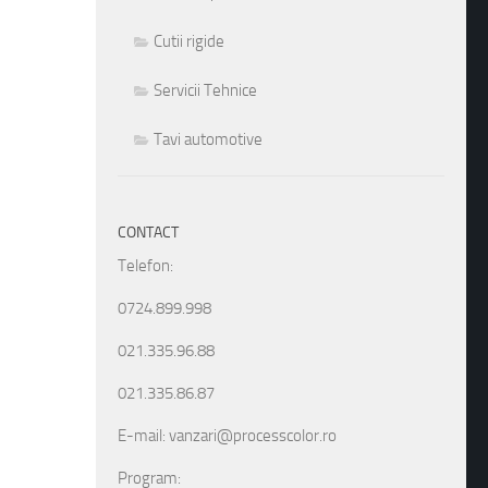
Cutii rigide
Servicii Tehnice
Tavi automotive
CONTACT
Telefon:
0724.899.998
021.335.96.88
021.335.86.87
E-mail: vanzari@processcolor.ro
Program: