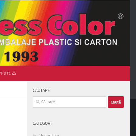
 100% ♺
CAUTARE
Caută
după:
CATEGORII
Alimentare