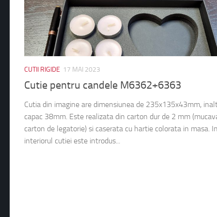
CUTII RIGIDE
17 MAI 2023
Cutie pentru candele M6362+6363
Cutia din imagine are dimensiunea de 235x135x43mm, inal
capac 38mm. Este realizata din carton dur de 2 mm (mucav
carton de legatorie) si caserata cu hartie colorata in masa. I
interiorul cutiei este introdus...