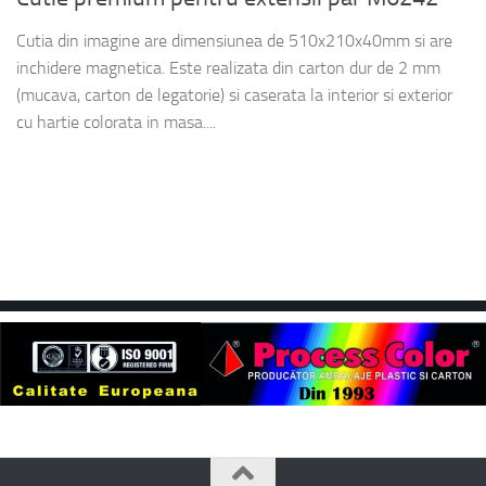
Cutia din imagine are dimensiunea de 510x210x40mm si are
inchidere magnetica. Este realizata din carton dur de 2 mm
(mucava, carton de legatorie) si caserata la interior si exterior
cu hartie colorata in masa....