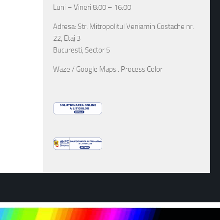
Luni – Vineri 8:00 – 16:00
Adresa: Str. Mitropolitul Veniamin Costache nr.
22, Etaj 3
Bucuresti, Sector 5
Waze / Google Maps : Process Color