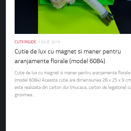
CUTII RIGIDE
1 IULIE 2019
Cutie de lux cu magnet si maner pentru
aranjamente florale (model 6084)
Cutie de lux cu magnet si maner pentru aranjamente florale
(model 6084) Aceasta cutie are dimensiunea 28 x 25 x 9 cm
este realizata din carton dur (mucava, carton de legatorie) c
grosimea...