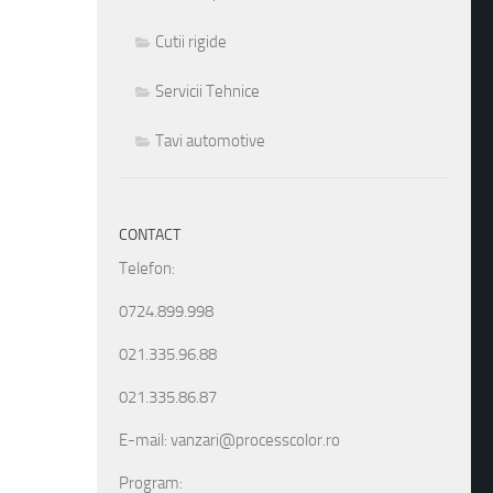
Cutii rigide
Servicii Tehnice
Tavi automotive
CONTACT
Telefon:
0724.899.998
021.335.96.88
021.335.86.87
E-mail: vanzari@processcolor.ro
Program: