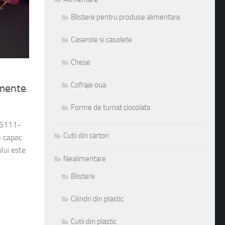
Blistere pentru produse alimentare
Caserole si casolete
Chese
Cofraje oua
amente
Forme de turnat ciocolata
M6111-
Cutii din carton
n capac.
lui este
Nealimentare
Blistere
Cilindri din plastic
Cutii din plastic