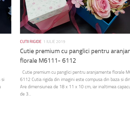
CUTII RIGIDE
1 IULIE 2019
Cutie premium cu panglici pentru aranj
florale M6111- 6112
Cutie premium cu panglici pentru aranjamente florale 
 si
6112 Cutia rigida din imagini este compusa din baza si di
u
Are dimensiunea de 18 x 11 x 10 cm, iar inaltimea capacu
de 3...