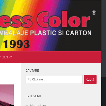
 100% ♺
CAUTARE
Caută
după:
CATEGORII
Alimentare