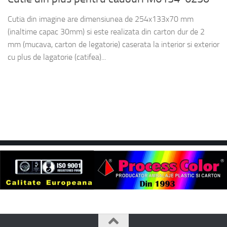
Cutia din imagine are dimensiunea de 254x133x70 mm
(inaltime capac 30mm) si este realizata din carton dur de 2
mm (mucava, carton de legatorie) caserata la interior si exterior
cu plus de lagatorie (catifea)...