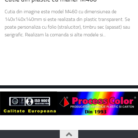
Cutia din imagine este model M460 cu dimensiunea de
140x140x140mm si este realizata din plastic transparent. Se
poate personaliza cu folio (stralucitor), timbru sec (apasat) sau
serigrafic. Realizam la comanda si alte modele si...