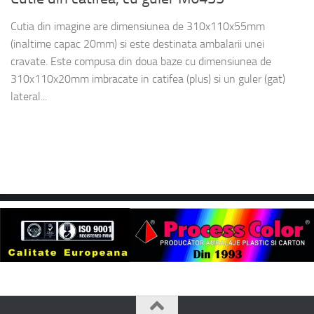
Cutia din imagine are dimensiunea de 310x110x55mm
(inaltime capac 20mm) si este destinata ambalarii unei
cravate. Este compusa din doua baze cu dimensiunea de
310x110x20mm imbracate in catifea (plus) si un guler (gat)
lateral...