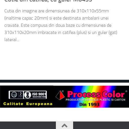
Cutia din imagine are dimensiunea de 310x110x55mm
(inaltime capac 20mm) si este destinata ambalarii unei
cravate. Este compusa din doua baze cu dimensiunea de
310x110x20mm imbracate in catifea (plus) si un guler (gat)
lateral...