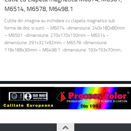
M6514, M6578, M6498.1
Cutiile din imagine au inchidere cu clapeta magnetica sub
forma de disc si sunt: – M6074 -dimensiune: 240x180x80mm
– M6501 -dimensiune: 270x170x150mm – M6514 -
dimensiune: 291x321x92mm – M6578 -dimensiune:
118x188x30mm – M6498.1 -dimensiune: 193x193x70mm...