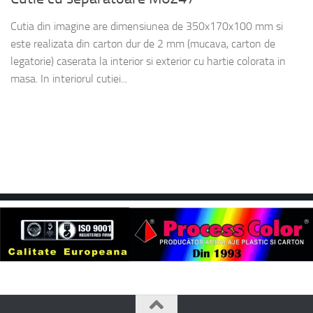
Cutia din imagine are dimensiunea de 350x170x100 mm si
este realizata din carton dur de 2 mm (mucava, carton de
legatorie) caserata la interior si exterior cu hartie colorata in
masa. In interiorul cutiei...