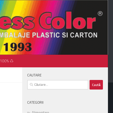
 100% ♺
CAUTARE
Caută
după:
CATEGORII
Alimentare