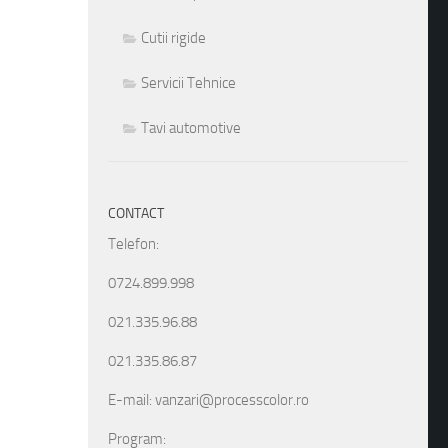
Cutii rigide
Servicii Tehnice
Tavi automotive
CONTACT
Telefon:
0724.899.998
021.335.96.88
021.335.86.87
E-mail: vanzari@processcolor.ro
Program: