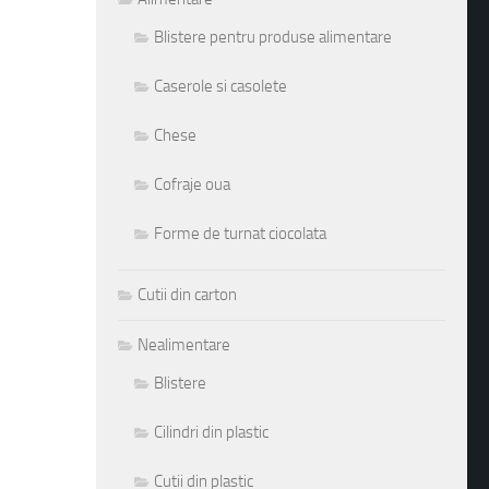
Blistere pentru produse alimentare
Caserole si casolete
Chese
Cofraje oua
Forme de turnat ciocolata
Cutii din carton
Nealimentare
Blistere
Cilindri din plastic
Cutii din plastic