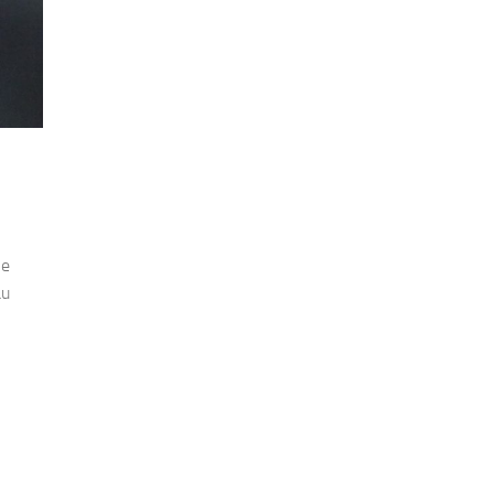
Se
au