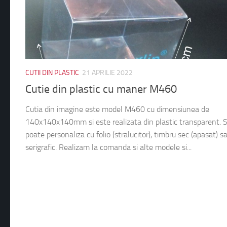
CUTII DIN PLASTIC
21 APRILIE 2022
Cutie din plastic cu maner M460
Cutia din imagine este model M460 cu dimensiunea de
140x140x140mm si este realizata din plastic transparent. 
poate personaliza cu folio (stralucitor), timbru sec (apasat) s
serigrafic. Realizam la comanda si alte modele si...