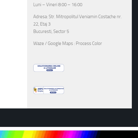
Luni – Vineri 8:00 – 16:00
Adresa: Str. Mitropolitul Veniamin Costache nr.
22, Etaj 3
Bucuresti, Sector 5
Waze / Google Maps : Process Color