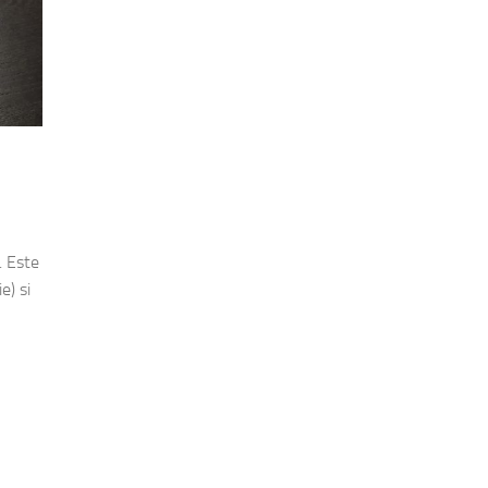
 Este
e) si