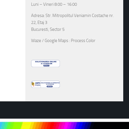
Luni – Vineri 8:00 – 16:00
Adresa: Str. Mitropolitul Veniamin Costache nr.
22, Etaj 3
Bucuresti, Sector 5
Waze / Google Maps : Process Color