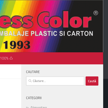
 100% ♺
CAUTARE
Caută
după:
CATEGORII
Alimentare