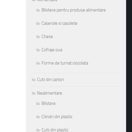
Blistere pentru produse alimentare
Caserole si casolete
Chese
Cofraje oua
Forme de turnat ciocolata
Cutii din carton
Nealimentare
Blistere
Cilindri din plastic
Cutii din plastic