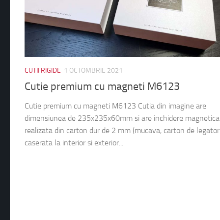
CUTII RIGIDE
1 OCTOMBRIE 2021
Cutie premium cu magneti M6123
Cutie premium cu magneti M6123 Cutia din imagine are
dimensiunea de 235x235x60mm si are inchidere magnetica.
realizata din carton dur de 2 mm (mucava, carton de legatori
caserata la interior si exterior...