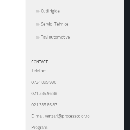
Cutii rigide
Servicii Tehnice
Tavi automotive
CONTACT
Telefon:
0724.899.998
021.335.96.88
021.335.86.87
E-mail: vanzari@processcolor.ro
Program: