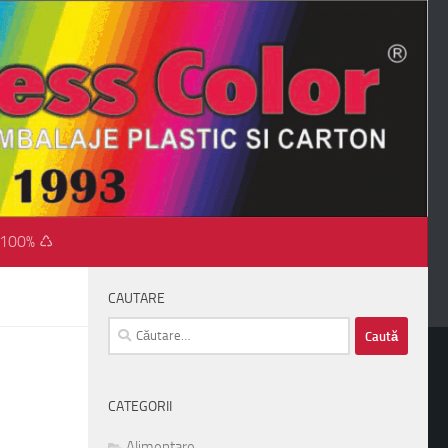
 100% ♺
CAUTARE
Caută
după:
CATEGORII
Alimentare