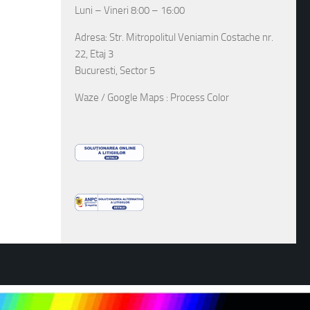
Luni – Vineri 8:00 – 16:00
Adresa: Str. Mitropolitul Veniamin Costache nr.
22, Etaj 3
Bucuresti, Sector 5
Waze / Google Maps : Process Color