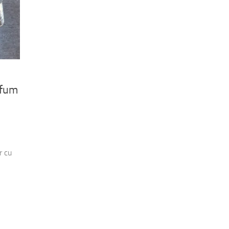
rfum
r cu