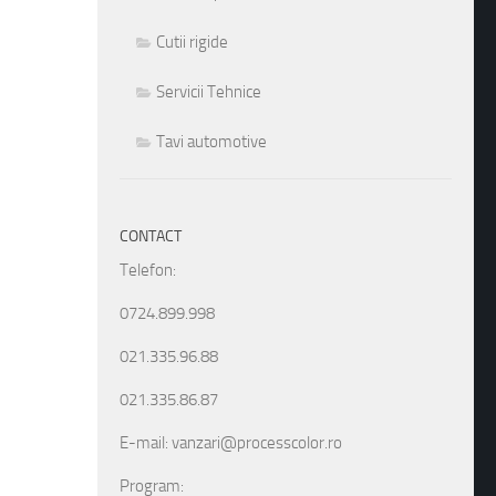
Cutii rigide
Servicii Tehnice
Tavi automotive
CONTACT
Telefon:
0724.899.998
021.335.96.88
021.335.86.87
E-mail: vanzari@processcolor.ro
Program: