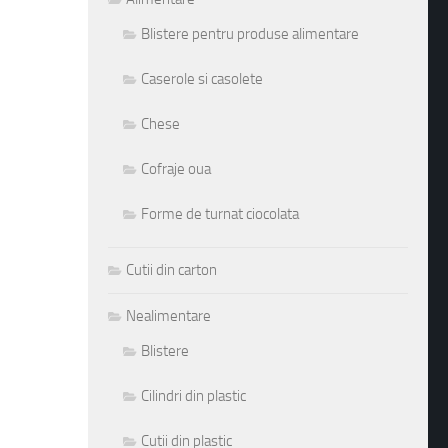
Blistere pentru produse alimentare
Caserole si casolete
Chese
Cofraje oua
Forme de turnat ciocolata
Cutii din carton
Nealimentare
Blistere
Cilindri din plastic
Cutii din plastic