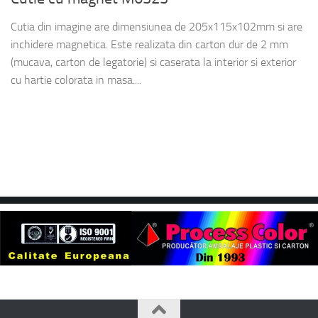
Cutia din imagine are dimensiunea de 205x115x102mm si are
inchidere magnetica. Este realizata din carton dur de 2 mm
(mucava, carton de legatorie) si caserata la interior si exterior
cu hartie colorata in masa....