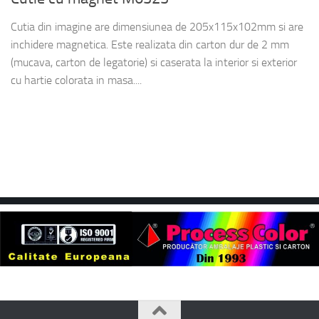
Cutia din imagine are dimensiunea de 205x115x102mm si are
inchidere magnetica. Este realizata din carton dur de 2 mm
(mucava, carton de legatorie) si caserata la interior si exterior
cu hartie colorata in masa....