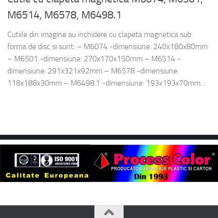
M6514, M6578, M6498.1
Cutiile din imagine au inchidere cu clapeta magnetica sub
forma de disc si sunt: – M6074 -dimensiune: 240x180x80mm
– M6501 -dimensiune: 270x170x150mm – M6514 -
dimensiune: 291x321x92mm – M6578 -dimensiune:
118x188x30mm – M6498.1 -dimensiune: 193x193x70mm...