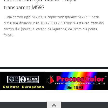
transparent M597
Cutie carton rigid M6098 + capac transparent M597 – baza
cutiei are dimensiunea 100 x 100 x 40 mm si este realizata din
carton dur (mucava, carton de legatorie) de 2mm. Se poate
folosi...