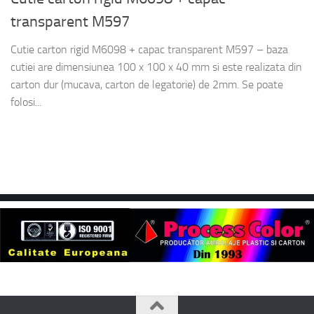
transparent M597
Cutie carton rigid M6098 + capac transparent M597 – baza
cutiei are dimensiunea 100 x 100 x 40 mm si este realizata din
carton dur (mucava, carton de legatorie) de 2mm. Se poate
folosi...