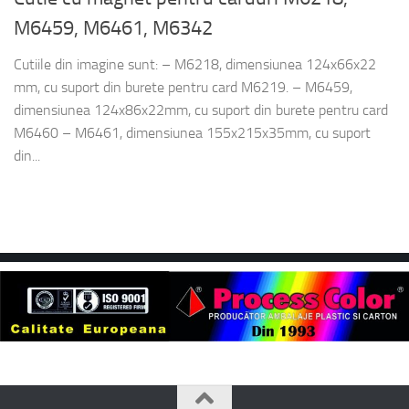
M6459, M6461, M6342
Cutiile din imagine sunt: – M6218, dimensiunea 124x66x22
mm, cu suport din burete pentru card M6219. – M6459,
dimensiunea 124x86x22mm, cu suport din burete pentru card
M6460 – M6461, dimensiunea 155x215x35mm, cu suport
din...