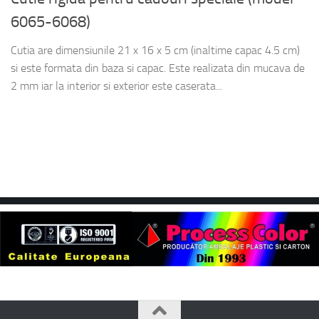
6065-6068)
Cutia are dimensiunile 21 x 16 x 5 cm (inaltime capac 4.5 cm)
si este formata din baza si capac. Este realizata din mucava de
2 mm iar la interior si exterior este caserata...