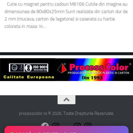
Cutie cu magnet pentru cadouri M6166 Cutiile din imagine au
dimensiunea de 80x80x25mm Sunt realizate din carton dur de
2 mm (mucava, carton de legatorie) si caserata cu hartie
colorata in masa. In...
processcolor.ro © 2026. Toate Drepturile Rezervate.