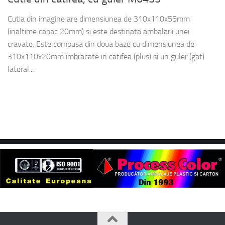
Cutia din imagine are dimensiunea de 310x110x55mm
(inaltime capac 20mm) si este destinata ambalarii unei
cravate. Este compusa din doua baze cu dimensiunea de
310x110x20mm imbracate in catifea (plus) si un guler (gat)
lateral...