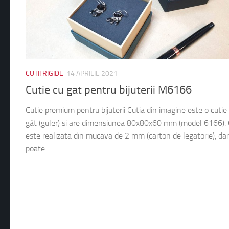
CUTII RIGIDE
14 APRILIE 2021
Cutie cu gat pentru bijuterii M6166
Cutie premium pentru bijuterii Cutia din imagine este o cutie
gât (guler) si are dimensiunea 80x80x60 mm (model 6166). 
este realizata din mucava de 2 mm (carton de legatorie), dar
poate...