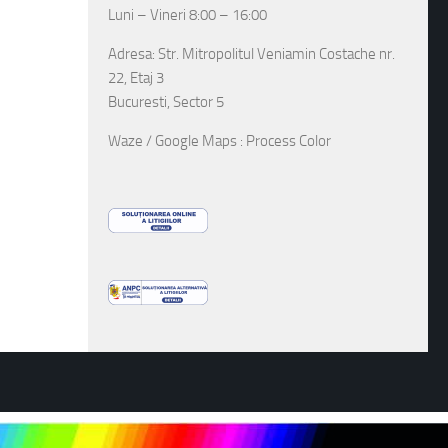
Luni – Vineri 8:00 – 16:00
Adresa: Str. Mitropolitul Veniamin Costache nr.
22, Etaj 3
Bucuresti, Sector 5
Waze / Google Maps : Process Color