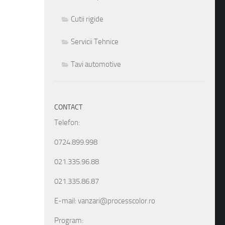
Cutii rigide
Servicii Tehnice
Tavi automotive
CONTACT
Telefon:
0724.899.998
021.335.96.88
021.335.86.87
E-mail: vanzari@processcolor.ro
Program: