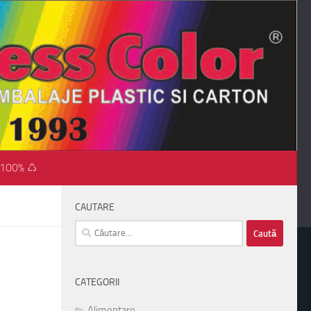
 100% ♺
CAUTARE
Caută
după:
CATEGORII
Alimentare