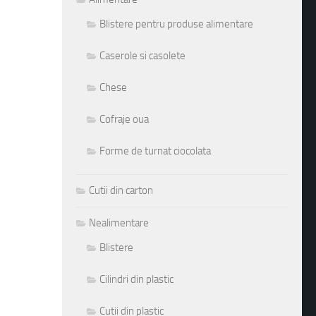
Blistere pentru produse alimentare
Caserole si casolete
Chese
Cofraje oua
Forme de turnat ciocolata
Cutii din carton
Nealimentare
Blistere
Cilindri din plastic
Cutii din plastic