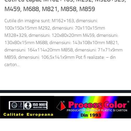
M459, M688, M821, M858, M859
Cutiile din imagine sunt: M162+163, dimensiuni:
100x150x15mm M292, dimensiuni: 70x110x15mm
M328+329, dimensiuni: 120x80x20mm M459, dimensiuni:
130x80x15mm M688, dimensiuni: 143x108x10mm M821,
dimensiuni: 164x114x20mm M858, dimensiuni: 71x71x9mm
M859, dimensiuni: 106,5x141x9mm Pot fi realizate: – din
carton...