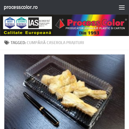
processcolor.ro
Skip to content
TAGGED:
CUMPĂRĂ CASEROLA PRAJITURI