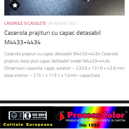
CASEROLE SI CASOLETE
26 AUGUST 2021
Caserola prajituri cu capac detasabil
M4433+4434
Caserola prajituri cu capac detasabil M4433+4434 Caserola
prajituri, baza plus capac detasabil model M4433+4434
Dimensiuni caserola: capac exterior – 233.6 x 131.6 x 43.9 mm
baza interior – 215.1 x 113.1 x 12mm -capacitate...