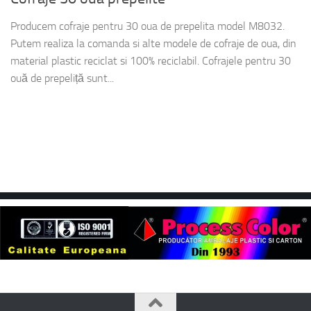
Producem cofraje pentru 30 oua de prepelita model M8032.
Putem realiza la comanda si alte modele de cofraje de oua, din
material plastic reciclat si 100% reciclabil. Cofrajele pentru 30
ouă de prepeliță sunt...