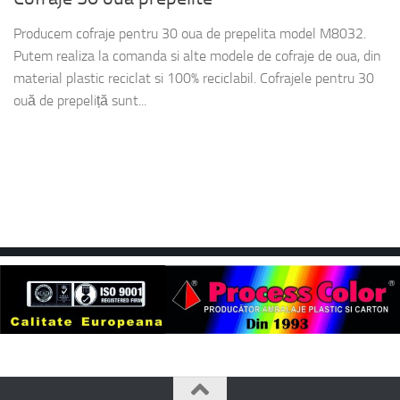
Producem cofraje pentru 30 oua de prepelita model M8032.
Putem realiza la comanda si alte modele de cofraje de oua, din
material plastic reciclat si 100% reciclabil. Cofrajele pentru 30
ouă de prepeliță sunt...