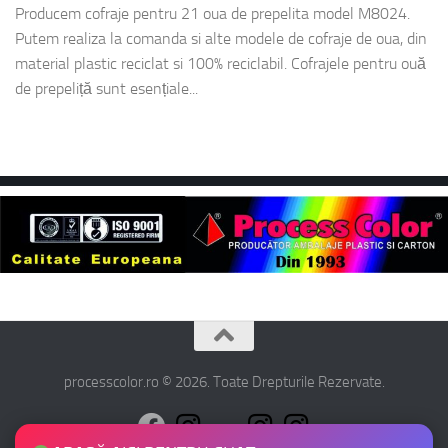
Producem cofraje pentru 21 oua de prepelita model M8024.
Putem realiza la comanda si alte modele de cofraje de oua, din
material plastic reciclat si 100% reciclabil. Cofrajele pentru ouă
de prepeliță sunt esențiale...
processcolor.ro © 2026. Toate Drepturile Rezervate.