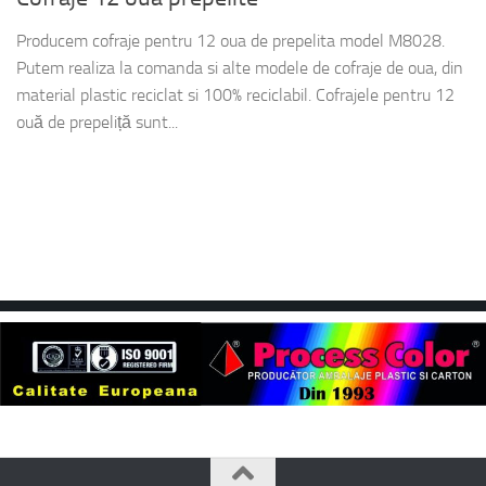
Producem cofraje pentru 12 oua de prepelita model M8028.
Putem realiza la comanda si alte modele de cofraje de oua, din
material plastic reciclat si 100% reciclabil. Cofrajele pentru 12
ouă de prepeliță sunt...