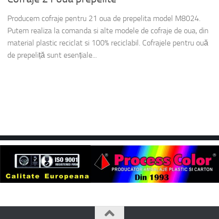
Producem cofraje pentru 21 oua de prepelita model M8024.
Putem realiza la comanda si alte modele de cofraje de oua, din
material plastic reciclat si 100% reciclabil. Cofrajele pentru ouă
de prepeliță sunt esențiale...