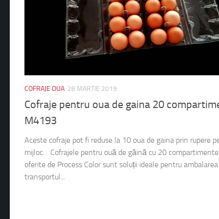
COFRAJE OUA
28 MARTIE 2019
Cofraje pentru oua de gaina 20 compartim
M4193
Aceste cofraje pot fi reduse la 10 oua de gaina prin rupere p
mijloc. Cofrajele pentru ouă de găină cu 20 compartimente
oferite de Process Color sunt soluții ideale pentru ambalarea
transportul...