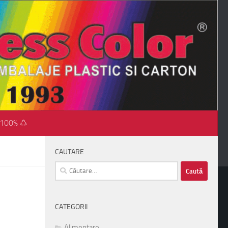
 100% ♺
CAUTARE
Caută
după:
CATEGORII
Alimentare