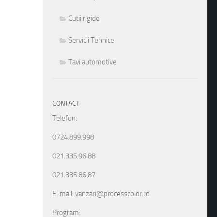
Cutii rigide
Servicii Tehnice
Tavi automotive
CONTACT
Telefon:
0724.899.998
021.335.96.88
021.335.86.87
E-mail: vanzari@processcolor.ro
Program: