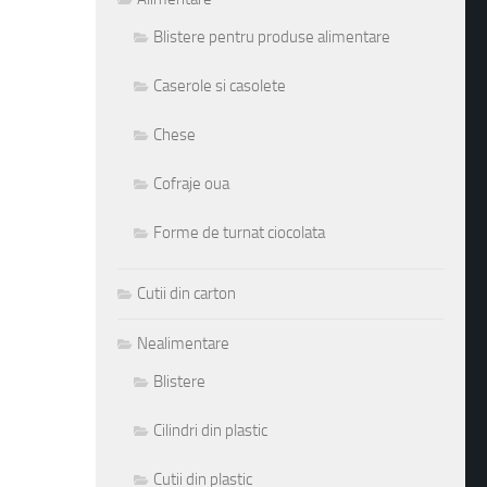
Blistere pentru produse alimentare
Caserole si casolete
Chese
Cofraje oua
Forme de turnat ciocolata
Cutii din carton
Nealimentare
Blistere
Cilindri din plastic
Cutii din plastic