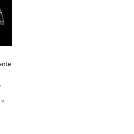
ente
e
 și