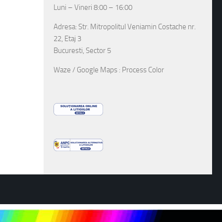
Luni – Vineri 8:00 – 16:00
Adresa: Str. Mitropolitul Veniamin Costache nr.
22, Etaj 3
Bucuresti, Sector 5
Waze / Google Maps : Process Color