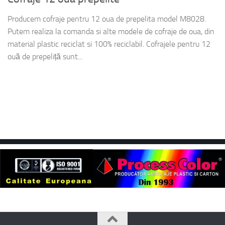
Producem cofraje pentru 12 oua de prepelita model M8028.
Putem realiza la comanda si alte modele de cofraje de oua, din
material plastic reciclat si 100% reciclabil. Cofrajele pentru 12
ouă de prepeliță sunt...