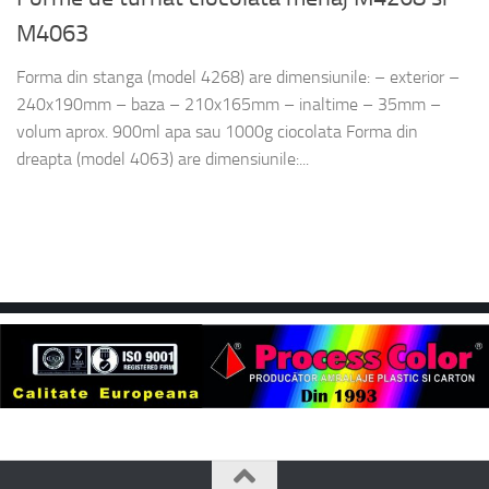
M4063
Forma din stanga (model 4268) are dimensiunile: – exterior –
240x190mm – baza – 210x165mm – inaltime – 35mm –
volum aprox. 900ml apa sau 1000g ciocolata Forma din
dreapta (model 4063) are dimensiunile:...