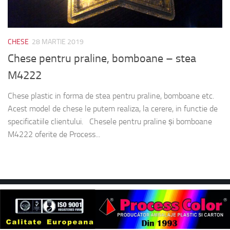
CHESE
28 MARTIE 2019
Chese pentru praline, bomboane – stea
M4222
Chese plastic in forma de stea pentru praline, bomboane etc.
Acest model de chese le putem realiza, la cerere, in functie de
specificatiile clientului. Chesele pentru praline și bomboane
M4222 oferite de Process...