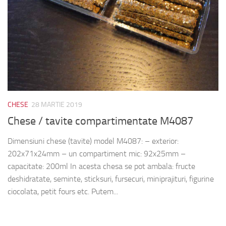
CHESE
28 MARTIE 2019
Chese / tavite compartimentate M4087
Dimensiuni chese (tavite) model M4087: – exterior:
202x71x24mm – un compartiment mic: 92x25mm –
capacitate: 200ml In acesta chesa se pot ambala: fructe
deshidratate, seminte, sticksuri, fursecuri, miniprajituri, figurine
ciocolata, petit fours etc. Putem...