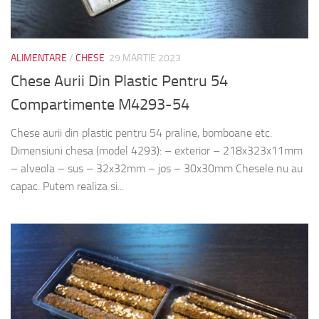
ALIMENTARE
/
CHESE
29 MARTIE 2023
Chese Aurii Din Plastic Pentru 54
Compartimente M4293-54
Chese aurii din plastic pentru 54 praline, bomboane etc.
Dimensiuni chesa (model 4293): – exterior – 218x323x11mm
– alveola – sus – 32x32mm – jos – 30x30mm Chesele nu au
capac. Putem realiza si...