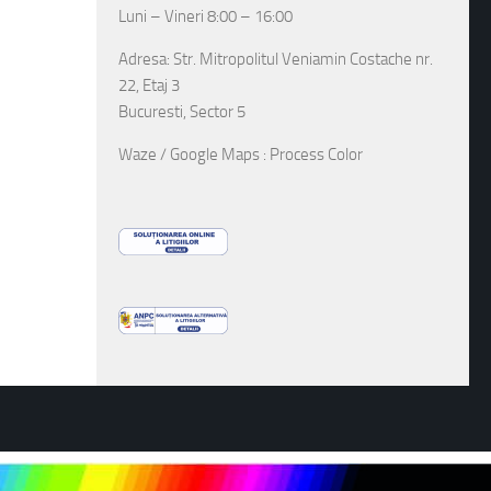
Luni – Vineri 8:00 – 16:00
Adresa: Str. Mitropolitul Veniamin Costache nr.
22, Etaj 3
Bucuresti, Sector 5
Waze / Google Maps : Process Color