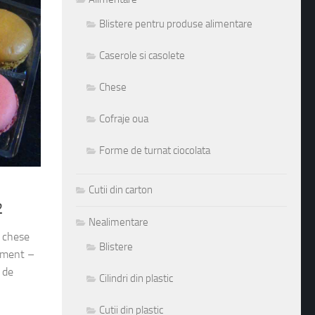
Blistere pentru produse alimentare
Caserole si casolete
Chese
Cofraje oua
Forme de turnat ciocolata
Cutii din carton
2
Nealimentare
i chese
Blistere
iment –
 de
Cilindri din plastic
Cutii din plastic