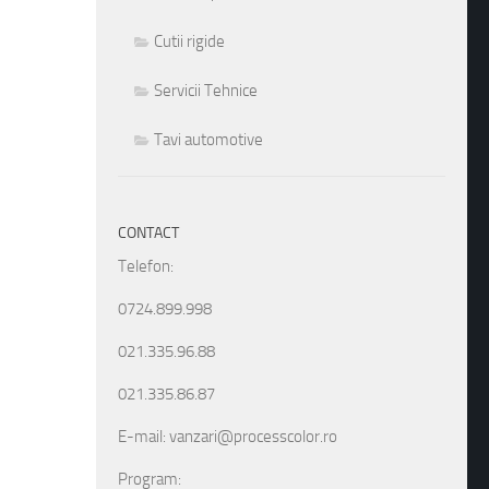
Cutii rigide
Servicii Tehnice
Tavi automotive
CONTACT
Telefon:
0724.899.998
021.335.96.88
021.335.86.87
E-mail: vanzari@processcolor.ro
Program: