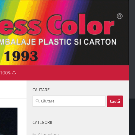
 100% ♺
CAUTARE
Caută
după:
CATEGORII
Alimentare