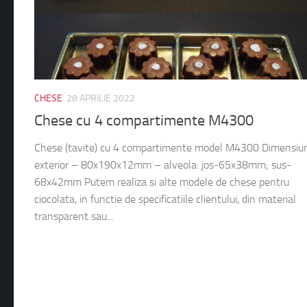
CHESE
28 APRILIE 2022
Chese cu 4 compartimente M4300
Chese (tavite) cu 4 compartimente model M4300 Dimensiun
exterior – 80x190x12mm – alveola: jos-65x38mm; sus-
68x42mm Putem realiza si alte modele de chese pentru
ciocolata, in functie de specificatiile clientului, din material
transparent sau...