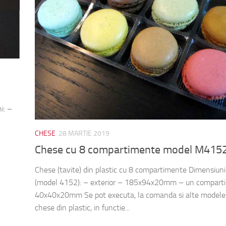
i: –
CHESE
28 MARTIE 2019
Chese cu 8 compartimente model M415
Chese (tavite) din plastic cu 8 compartimente Dimensiun
(model 4152): – exterior – 185x94x20mm – un compart
40x40x20mm Se pot executa, la comanda si alte modele
chese din plastic, in functie...