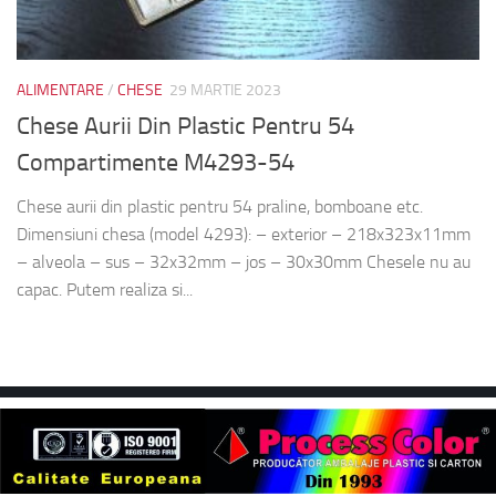
ALIMENTARE
/
CHESE
29 MARTIE 2023
Chese Aurii Din Plastic Pentru 54
Compartimente M4293-54
Chese aurii din plastic pentru 54 praline, bomboane etc.
Dimensiuni chesa (model 4293): – exterior – 218x323x11mm
– alveola – sus – 32x32mm – jos – 30x30mm Chesele nu au
capac. Putem realiza si...