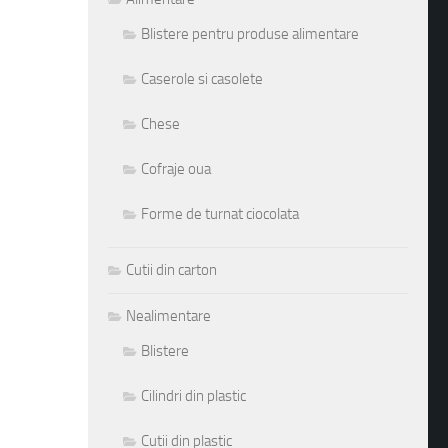
Blistere pentru produse alimentare
Caserole si casolete
Chese
Cofraje oua
Forme de turnat ciocolata
Cutii din carton
Nealimentare
Blistere
Cilindri din plastic
Cutii din plastic