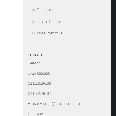
Cutii rigide
Servicii Tehnice
Tavi automotive
CONTACT
Telefon:
0724.899.998
021.335.96.88
021.335.86.87
E-mail: vanzari@processcolor.ro
Program: