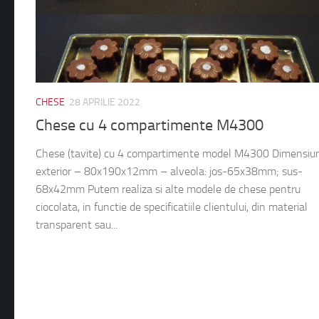
CHESE
28 APRILIE 2022
Chese cu 4 compartimente M4300
Chese (tavite) cu 4 compartimente model M4300 Dimensiun
exterior – 80x190x12mm – alveola: jos-65x38mm; sus-
68x42mm Putem realiza si alte modele de chese pentru
ciocolata, in functie de specificatiile clientului, din material
transparent sau...