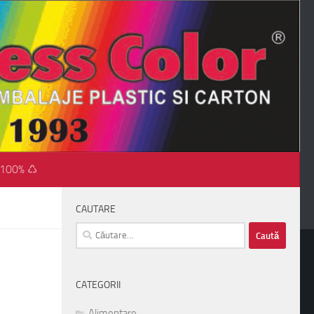
 100% ♺
CAUTARE
Caută
după:
CATEGORII
Alimentare