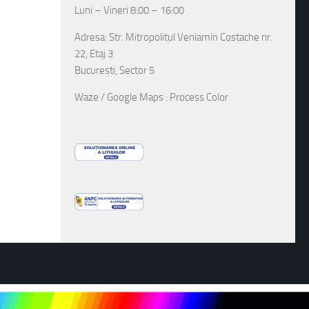
Luni – Vineri 8:00 – 16:00
Adresa: Str. Mitropolitul Veniamin Costache nr.
22, Etaj 3
Bucuresti, Sector 5
Waze / Google Maps : Process Color