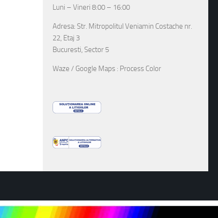
Luni – Vineri 8:00 – 16:00
Adresa: Str. Mitropolitul Veniamin Costache nr.
22, Etaj 3
Bucuresti, Sector 5
Waze / Google Maps : Process Color