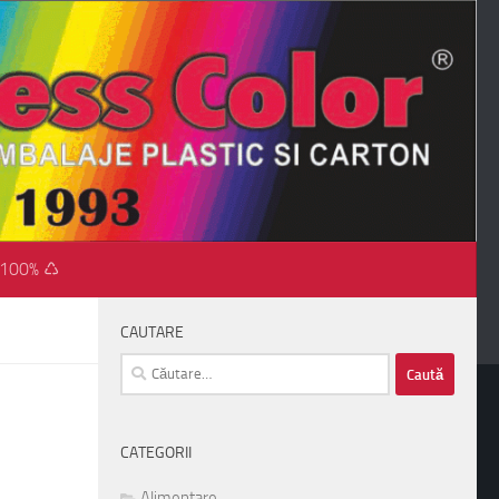
 100% ♺
CAUTARE
Caută
după:
CATEGORII
Alimentare