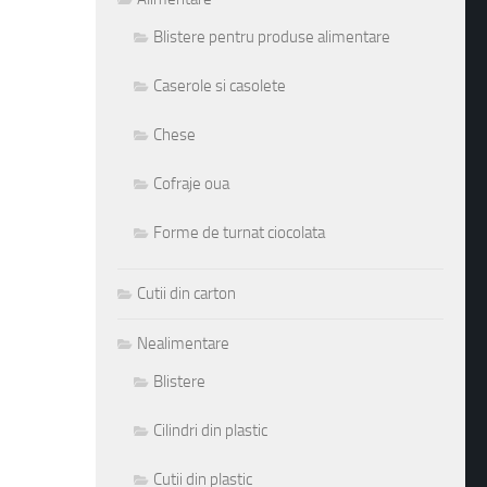
Blistere pentru produse alimentare
Caserole si casolete
Chese
Cofraje oua
Forme de turnat ciocolata
Cutii din carton
Nealimentare
Blistere
Cilindri din plastic
Cutii din plastic