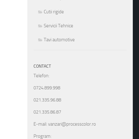
Cutii rigide
Servicii Tehnice
Tavi automotive
CONTACT
Telefon:
0724.899.998
021.335.96.88
021.335.86.87
E-mail: vanzari@processcolor.ro
Program: