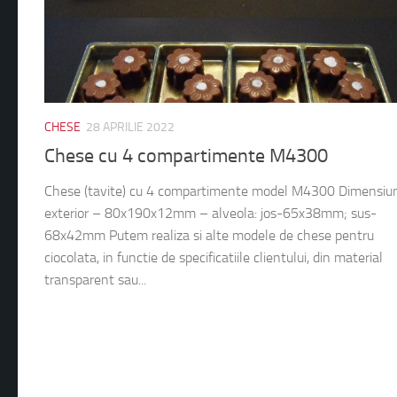
CHESE
28 APRILIE 2022
Chese cu 4 compartimente M4300
Chese (tavite) cu 4 compartimente model M4300 Dimensiun
exterior – 80x190x12mm – alveola: jos-65x38mm; sus-
68x42mm Putem realiza si alte modele de chese pentru
ciocolata, in functie de specificatiile clientului, din material
transparent sau...