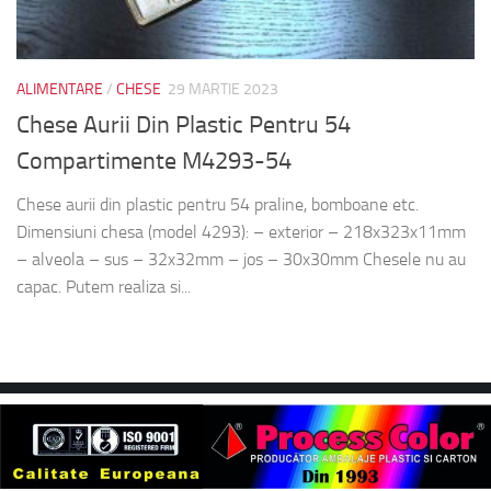
ALIMENTARE
/
CHESE
29 MARTIE 2023
Chese Aurii Din Plastic Pentru 54
Compartimente M4293-54
Chese aurii din plastic pentru 54 praline, bomboane etc.
Dimensiuni chesa (model 4293): – exterior – 218x323x11mm
– alveola – sus – 32x32mm – jos – 30x30mm Chesele nu au
capac. Putem realiza si...