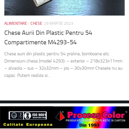
ALIMENTARE
/
CHESE
29 MARTIE 2023
Chese Aurii Din Plastic Pentru 54
Compartimente M4293-54
Chese aurii din plastic pentru 54 praline, bomboane etc.
Dimensiuni chesa (model 4293): – exterior – 218x323x11mm
– alveola – sus – 32x32mm – jos – 30x30mm Chesele nu au
capac. Putem realiza si...